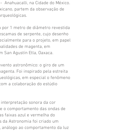
- Anahuacalli, na Cidade do México.
exicano, partem da observação de
arqueológicas.
a por 1 metro de diâmetro revestida
scamas de serpente, cujo desenho
ecialmente para o projeto, em papel
onalidades de magenta, em
m San Agustín Etla, Oaxaca.
vento astronômico: o giro de um
agenta. Foi inspirado pela estreita
queológicas, em especial o fenômeno
o com a colaboração do estúdio
interpretação sonora da cor
obre o comportamento das ondas de
s faixas azul e vermelha do
os da Astronomia foi criado um
, análogo ao comportamento da luz