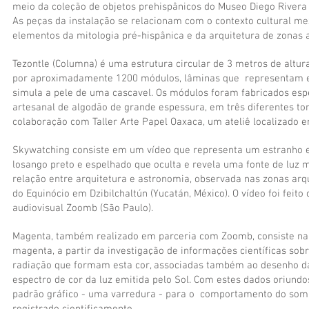
meio da coleção de objetos prehispânicos do Museo Diego Rivera 
As peças da instalação se relacionam com o contexto cultural m
elementos da mitologia pré-hispânica e da arquitetura de zonas 
Tezontle (Columna) é uma estrutura circular de 3 metros de altur
por aproximadamente 1200 módulos, lâminas que representam e
simula a pele de uma cascavel. Os módulos foram fabricados esp
artesanal de algodão de grande espessura, em três diferentes t
colaboração com Taller Arte Papel Oaxaca, um ateliê localizado e
Skywatching consiste em um vídeo que representa um estranho e
losango preto e espelhado que oculta e revela uma fonte de luz m
relação entre arquitetura e astronomia, observada nas zonas ar
do Equinócio em Dzibilchaltún (Yucatán, México). O vídeo foi feit
audiovisual Zoomb (São Paulo).
Magenta, também realizado em parceria com Zoomb, consiste na 
magenta, a partir da investigação de informações científicas s
radiação que formam esta cor, associadas também ao desenho da
espectro de cor da luz emitida pelo Sol. Com estes dados oriund
padrão gráfico - uma varredura - para o comportamento do som