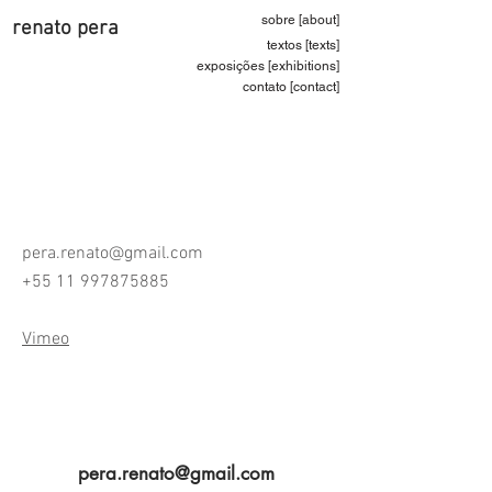
sobre [about]
renato pera
textos [texts]
exposições [exhibitions]
contato [contact]
pera.renato@gmail.com
+55 11 997875885
Vimeo
pera.renato@gmail.com