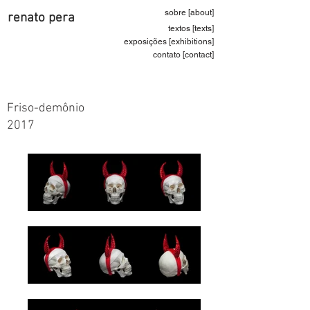
sobre [about]
renato pera
textos [texts]
exposições [exhibitions]
contato [contact]
Friso-demônio
2017