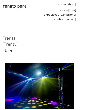
sobre [about]
renato pera
textos [texts]
exposições [exhibitions]
contato [contact]
Frenesi
[Frenzy]
2024