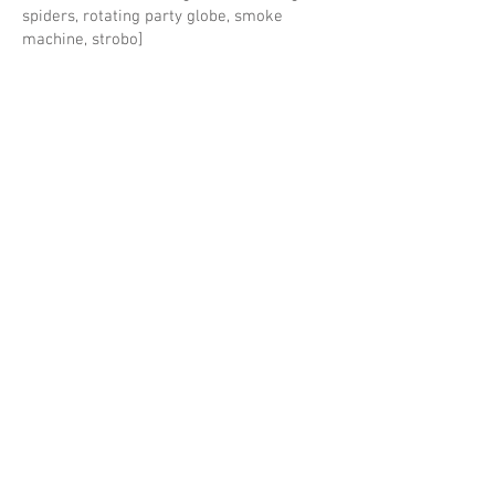
spiders, rotating party globe, smoke
machine, strobo]
Dimensões variáveis [variable dimensions]
Fotos [photos]: Albano Afonso/ Residência
Paulo Reis - Projeto Fidalga
pera.renato@gmail.com
PORTFOLIO