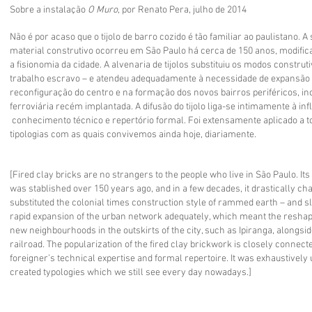
Sobre a instalação
O Muro
, por Renato Pera, julho de 2014
Não é por acaso que o tijolo de barro cozido é tão familiar ao paulistano. 
material construtivo ocorreu em São Paulo há cerca de 150 anos, modifi
a fisionomia da cidade. A alvenaria de tijolos substituiu os modos construti
trabalho escravo – e atendeu adequadamente à necessidade de expansão
reconfiguração do centro e na formação dos novos bairros periféricos, inc
ferroviária recém implantada. A difusão do tijolo liga-se intimamente à in
conhecimento técnico e repertório formal. Foi extensamente aplicado a tod
tipologias com as quais convivemos ainda hoje, diariamente.
[Fired clay bricks are no strangers to the people who live in São Paulo. It
was stablished over 150 years ago, and in a few decades, it drastically ch
substituted the colonial times construction style of rammed earth – and s
rapid expansion of the urban network adequately, which meant the resha
new neighbourhoods in the outskirts of the city, such as Ipiranga, alongs
railroad. The popularization of the fired clay brickwork is closely connecte
foreigner’s technical expertise and formal repertoire. It was exhaustively u
created typologies which we still see every day nowadays.]