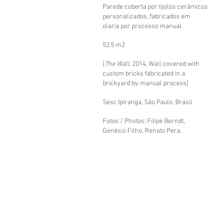
Parede coberta por tijolos cerâmicos
personalizados, fabricados em
olaria por processo manual.
52.5 m2
[
The Wall
, 2014, Wall covered with
custom bricks fabricated in a
brickyard by manual process]
Sesc Ipiranga, São Paulo, Brasil
Fotos / Photos: Filipe Berndt,
Genésio Filho, Renato Pera.