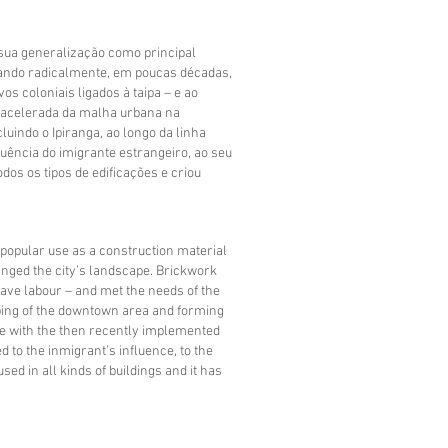
A sua generalização como principal
cando radicalmente, em poucas décadas,
vos coloniais ligados à taipa – e ao
 acelerada da malha urbana na
luindo o Ipiranga, ao longo da linha
fluência do imigrante estrangeiro, ao seu
os os tipos de edificações e criou
s popular use as a construction material
anged the city’s landscape. Brickwork
lave labour – and met the needs of the
ping of the downtown area and forming
ide with the then recently implemented
d to the inmigrant’s influence, to the
sed in all kinds of buildings and it has