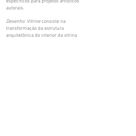
específicos para projetos artísticos
autorais.
Desenho: Vitrine
consiste na
transformação da estrutura
arquitetônica do interior da vitrina
(painel e pisos) em um quebra-cabeça,
sugerindo que esta arquitetura
expositiva tivesse sido "montada" como
um brinquedo.
Cada peça mede
aproximadamente 25 cm, recortada em
papelão e pintada com tinta rosa.
pera.renato@gmail.com