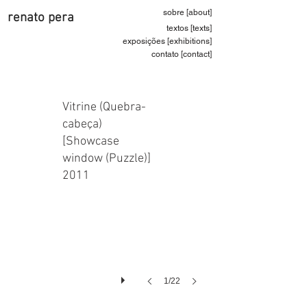
sobre [about]
renato pera
textos [texts]
exposições [exhibitions]
contato [contact]
Vitrine (Quebra-
cabeça)
[Showcase
window (Puzzle)]
2011
1/22